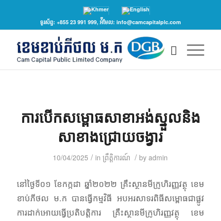
ទូរស័ព្ទ: +855 23 991 999, អ៉ីមែល: info@camcapitalplc.com
ការបើកសម្ពោធសាខាអង់ស្នួលនិង
សាខាងជ្រោយចង្វារ
/
/
10/04/2025
in
ព្រឹត្តិការណ៍
by
admin
នៅថ្ងៃទី០១ ខែកក្កដា ឆ្នាំ២០២២ គ្រឹះស្ថានមីក្រូហិរញ្ញវត្ថុ ខេម
ខាប់ភីថល ម.ក បានធ្វើកម្មវិធី អបអរសាទរពិធីសម្ពោធជាផ្លូវ
ការដាក់អោយធ្វើប្រតិបត្តិការ គ្រឹះស្ថានមីក្រូហិរញ្ញវត្ថុ ខេម