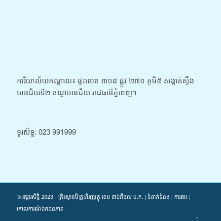
ការិយាល័យកណ្តាល៖​​​ ផ្ទះលេខ ៣១៨ ផ្លូវ ២៧១ ភូមិ៥ សង្កាត់ស្ទឹង
មានជ័យទី២ ខណ្ឌមានជ័យ រាជធានីភ្នំពេញ។
ទូរស័ទ្ទ: 023 991999
© រក្សារសិទ្ធិ 2023 - គ្រិះស្ថានមីក្រូហិរញ្ញវត្ថុ ខេម ខាប់ភីថល ម.ក. | ទំនាក់ទំនង | ការងារ |
គោលការណ៍ឯកជនភាព