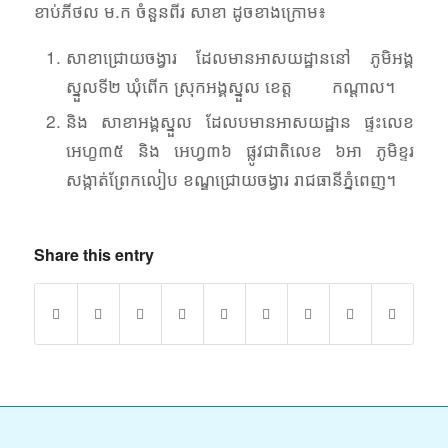
ខាប់ភីថល ម.ក ចំនួនពីរ សាខា ដូចខាងក្រោម៖
សាខាជ្រោយចង្វារ ដែលមានអាសយដ្ឋាននៅ ភូមិអង្គ
ស្នួលទី២ ឃុំពើក ស្រុកអង្គស្នួល ខេត្ត កណ្តាល។
និង សាខាអង្គស្នួល ដែលបមានអាសយដ្ឋាន ផ្ទះលេខ
អេហ្ខ៣៥ និង អេហ្វ៣៦ ផ្លូវជាតិលេខ ៦អា ភូមិខ្ទរ
សង្កាត់ព្រែកលៀប ខណ្ឌជ្រោយចង្វារ រាជធានីភ្នំពេញ។
Share this entry