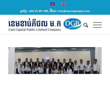
ទូរស័ព្ទ: +855 23 991 999, អ៉ីមែល: info@camcapitalplc.com