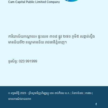
ការិយាល័យកណ្តាល៖​​​ ផ្ទះលេខ ៣១៨ ផ្លូវ ២៧១ ភូមិ៥ សង្កាត់ស្ទឹង
មានជ័យទី២ ខណ្ឌមានជ័យ រាជធានីភ្នំពេញ។
ទូរស័ទ្ទ: 023 991999
© រក្សារសិទ្ធិ 2023 - គ្រិះស្ថានមីក្រូហិរញ្ញវត្ថុ ខេម ខាប់ភីថល ម.ក. | ទំនាក់ទំនង | ការងារ |
គោលការណ៍ឯកជនភាព