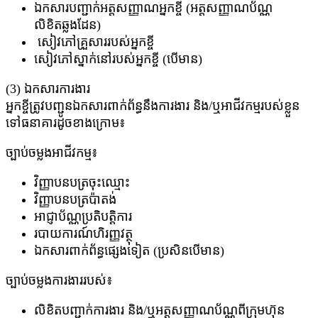
ឯកសារបញ្ជាក់អត្តសញ្ញាណអ្នកខ្ចី (អត្តសញ្ញាណប័ណ្ណ
លិខិតឆ្លងដែន)
សៀវភៅគ្រួសាររបស់អ្នកខ្ចី
សៀវភៅស្នាក់នៅរបស់អ្នកខ្ចី (បើមាន)
(3) ឯកសារការងារ
អ្នកខ្ចីត្រូវបញ្ជូនឯកសារពាក់ព័ន្ធនឹងការងារ និង/ឬអាជីវកម្មរបស់ខ្លួន
ទៅធនាគារដូចខាងក្រោម៖
ច្បាប់ចម្លងអាជីវកម្ម៖
វិញ្ញាបនបត្រចុះឈ្មោះ
វិញ្ញាបនបត្រប៉ាតង់
អាជ្ញាប័ណ្ណប្រតិបត្តិការ
របាយការណ៍​ហិរញ្ញវត្ថុ
ឯកសារពាក់ព័ន្ធផ្សេងទៀត (ប្រសិនបើមាន)
ច្បាប់ចម្លងការងាររបស់៖
លិខិតបញ្ជាក់ការងារ និង/ឬអត្តសញ្ញាណប័ណ្ណពីក្រុមហ៊ុន