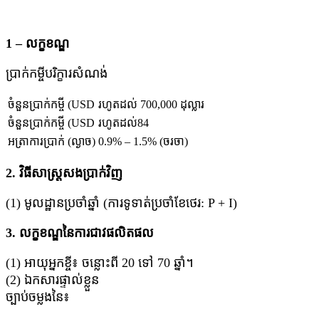
1 – លក្ខខណ្ឌ
ប្រាក់កម្ចីបរិក្ខារសំណង់
ចំនួនប្រាក់កម្ចី (USD
រហូតដល់ 700,000 ដុល្លារ
ចំនួនប្រាក់កម្ចី (USD
រហូតដល់84
អត្រាការប្រាក់ (ល្ងាច)
0.9% – 1.5% (ចរចា)
2. វិធីសាស្រ្តសងប្រាក់វិញ
(1) មូលដ្ឋានប្រចាំឆ្នាំ (ការទូទាត់ប្រចាំខែថេរ: P + I)
3. លក្ខខណ្ឌនៃការជាវផលិតផល
(1) អាយុអ្នកខ្ចី៖ ចន្លោះពី 20 ទៅ 70 ឆ្នាំ។
(2) ឯកសារផ្ទាល់ខ្លួន
ច្បាប់ចម្លងនៃ៖