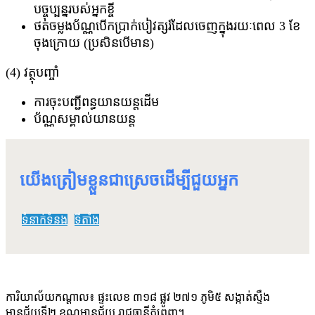
បច្ចុប្បន្នរបស់អ្នកខ្ចី
ថតចម្លងប័ណ្ណបើកប្រាក់បៀវត្សរ៍ដែលចេញក្នុងរយៈពេល 3 ខែ
ចុងក្រោយ (ប្រសិនបើមាន)
(4) វត្ថុបញ្ចាំ
ការចុះបញ្ជីពន្ធយានយន្តដើម
ប័ណ្ណសម្គាល់យានយន្ត
យើងត្រៀមខ្លួនជាស្រេចដើម្បីជួយអ្នក
ទំនាក់ទំនង
ទីតាំង
ការិយាល័យកណ្តាល៖​​​ ផ្ទះលេខ ៣១៨ ផ្លូវ ២៧១ ភូមិ៥ សង្កាត់ស្ទឹង
មានជ័យទី២ ខណ្ឌមានជ័យ រាជធានីភ្នំពេញ។