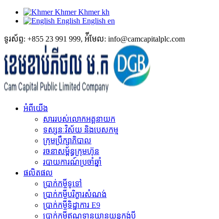
Khmer
Khmer
kh
English
English
en
ទូរស័ព្ទ: +855 23 991 999, អ៉ីមែល: info@camcapitalplc.com
អំពីយើង
សាររបស់លោកអគ្គនាយក
ទស្សនៈវិស័យ និងបេសកម្ម
ក្រុមប្រឹក្សាភិបាល
រចនាសម្ព័ន្ធក្រុមហ៊ុន
របាយការណ៍ប្រចាំឆ្នាំ
ផលិតផល
ប្រាក់កម្ចីទូទៅ
ប្រាក់កម្ចីបរិក្ខារសំណង់
ប្រាក់កម្ចីទិដ្ឋាការ E9
ប្រាក់កម្ចីឥណទានយានយន្តកង់បី