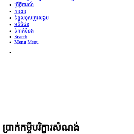
ព្រឹត្តិការណ៍
ការងារ
ទំនួលខុសត្រូវសង្គម
អតិថិជន
ទំនាក់ទំនង
Search
Menu
Menu
ប្រាក់កម្ចីបរិក្ខារសំណង់